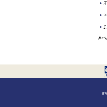
2
共37
邮编