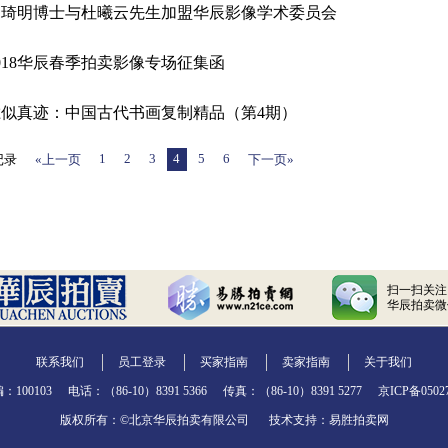
宋琦明博士与杜曦云先生加盟华辰影像学术委员会
018华辰春季拍卖影像专场征集函
胜似真迹：中国古代书画复制精品（第4期）
1
2
3
4
5
6
记录
«上一页
下一页»
扫一扫关注
华辰拍卖微
联系我们
员工登录
买家指南
卖家指南
关于我们
：100103
电话：（86-10）8391 5366
传真：（86-10）8391 5277
京ICP备0502
版权所有：©北京华辰拍卖有限公司
技术支持：
易胜拍卖网