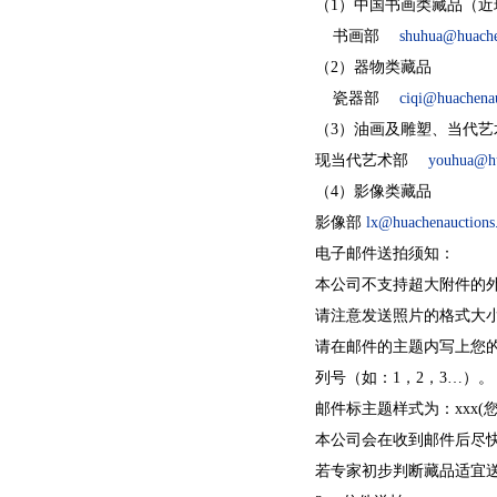
（1）中国书画类藏品（
书画部
shuhua@huache
（2）器物类藏品
瓷器部
ciqi@huachena
（3）油画及雕塑、当代艺
现当代艺术部
youhua@hu
（4）影像类藏品
影像部
lx@huachenauctio
电子邮件送拍须知：
本公司不支持超大附件的
请注意发送照片的格式大小，
请在邮件的主题内写上您的
列号（如：1，2，3…）。
邮件标主题样式为：xxx(
本公司会在收到邮件后尽
若专家初步判断藏品适宜