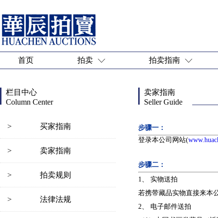
首页
拍卖
拍卖指南
栏目中心
卖家指南
Column Center
Seller Guide
>
买家指南
步骤一：
登录本公司网站(
www.huach
>
卖家指南
步骤二：
>
拍卖规则
1、 实物送拍
若携带藏品实物直接来本
>
法律法规
2、 电子邮件送拍