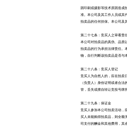
因印刷或摄影等技术原因造成
准。本公司及其工作人员或其
拍卖品的任何担保。本公司及
第二十七条：竞买人之审看责
本公司对拍卖品的真伪、品质
拍卖品的行为承担法律责任。
物，自行判断该拍卖品是否与
第二十八条：竞买人登记
竞买人为自然人的，应在拍卖
（负责人）身份证明或者合法
管，丢失或擅自转让竞投号牌
第二十九条：保证金
竞买人参加本公司拍卖活动，
买人未能购得拍卖品，则全额
司支付的酬金和其他费用，其