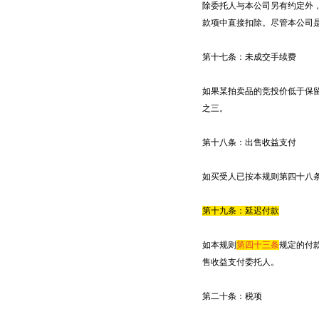
除委托人与本公司另有约定外
款项中直接扣除。尽管本公司
第十七条：未成交手续费
如果某拍卖品的竞投价低于保
之三。
第十八条：出售收益支付
如买受人已按本规则第四十八
第十九条：延迟付款
如本规则
第四十三条
规定的付
售收益支付委托人。
第二十条：税项