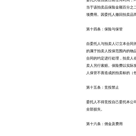
委托人在拍卖日前任何时间，
当于该拍卖品保险金额百分之
项费用。因委托人撤回拍卖品
第十四条：保险与保管
自委托人与拍卖人订立本合同
的属于拍卖人投保范围内的物
合同的约定进行处理，拍卖人
卖人另行索赔。保险费以实际
人保管不善造成的拍卖标的（
第十五条：竞投禁止
委托人不得竞投自己委托本公
全部损失。
第十六条：佣金及费用