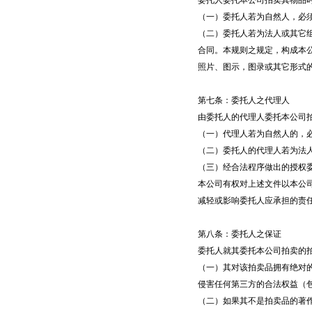
委托人委托本公司拍卖其物品
（一）委托人若为自然人，必
（二）委托人若为法人或其它
合同。本规则之规定，构成本
照片、图示，图录或其它形式
第七条：委托人之代理人
由委托人的代理人委托本公司
（一）代理人若为自然人的，
（二）委托人的代理人若为法
（三）经合法程序做出的授权
本公司有权对上述文件以本公
减轻或影响委托人应承担的责
第八条：委托人之保证
委托人就其委托本公司拍卖的
（一）其对该拍卖品拥有绝对
侵害任何第三方的合法权益（
（二）如果其不是拍卖品的著