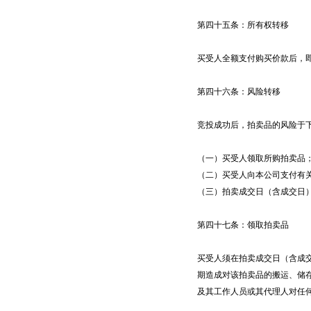
第四十五条：所有权转移
买受人全额支付购买价款后，
第四十六条：风险转移
竞投成功后，拍卖品的风险于
（一）买受人领取所购拍卖品
（二）买受人向本公司支付有
（三）拍卖成交日（含成交日
第四十七条：领取拍卖品
买受人须在拍卖成交日（含成
期造成对该拍卖品的搬运、储
及其工作人员或其代理人对任