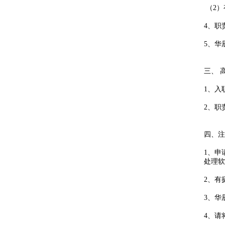
（2）
4、职
5、华
三、 
1、入
2、职
四、注
1、申
处理软
2、有
3、华
4、请