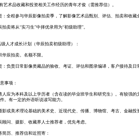
有艺术品收藏和投资相关工作经历的青年才俊（需推荐信）。
责：全程参与华辰影像拍卖季，了解影像艺术品甄别、评估、拍卖和收藏
辰拍卖将从“实习生”中择优录用为“初级助理”。
高级人才成长计划（华辰拍卖初级助理）：
职华辰拍卖。名额不限。
责：负责日常影像类藏品的验收、考证、评估和图录编译，客户接待及日
意事项：
请人应为本科及以上学历者（含在读的毕业班学生和研究生）。有较强的
件。有一定的外语听说读写能力。
摄影或美术理论基础的美术史、近现代史、传播、博物馆、考古、金融投
辰顾问、摄影、收藏界人士推荐者，优先考虑。
将简历、推荐信和近照寄：