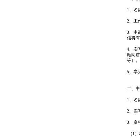
1、名
2、工
3、申
信将有
4、实
顾问讲
等）。
5、享
二、中
1、名
2、实
3、资
（1）