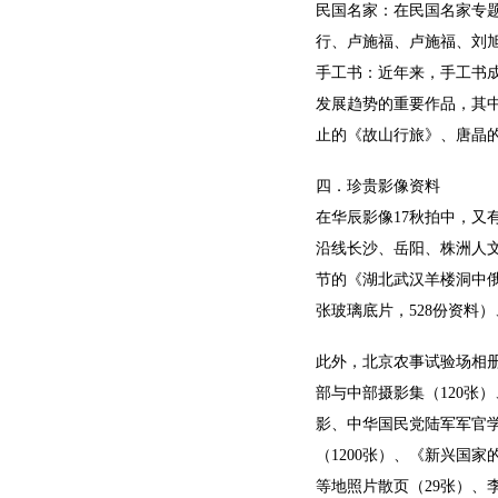
民国名家：在民国名家专
行、卢施福、卢施福、刘
手工书：近年来，手工书
发展趋势的重要作品，其中
止的《故山行旅》、唐晶
四．珍贵影像资料
在华辰影像17秋拍中，
沿线长沙、岳阳、株洲人
节的《湖北武汉羊楼洞中俄
张玻璃底片，528份资料
此外，北京农事试验场相册
部与中部摄影集（120张
影、中华国民党陆军军官学
（1200张）、《新兴国
等地照片散页（29张）、