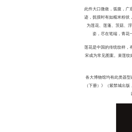
此件大口微敛，弧腹，广
迹，抚摸时有如糯米粉状
为莲花、莲蓬、茨菇、浮
姿，尽在笔端，青花
莲花是中国的传统纹样，
宋成为常见图案。束莲纹
各大博物馆均有此类器型
（下册）》（紫禁城出版，2