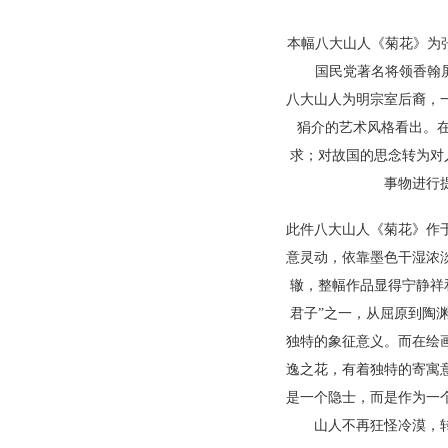
本幅八大山人《菊花》为
国民党著名将领香翰
八大山人为明宗室后裔，
狷介的艺术风格看出。
求；对故国的思念转为对
事物进行
此件八大山人《菊花》作
意灵动，依靠墨色干湿浓
辙，整幅作品显得宁静祥
君子”之一，从屈原到陶
独特的象征意义。而在绘
逸之花，有着独特的寄寓
是一个隐士，而是作为一
山人不再狂怪冷漠，