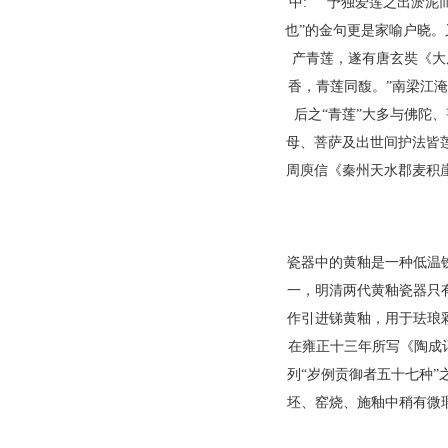
中: “予独爱莲之出淤泥
也”的金句更是家喻户晓。
产青莲，遂有唐玄奘《大
香，青莲同馥。”南梁江淹
后之“青莲”大多与佛陀
母、菩萨及出世间护法皆
周庾信《秦州天水郡麦积崖
瓷器中的黄釉是一种低温
一，明清两代黄釉瓷器只
作引进锑黄釉，用于珐琅
在雍正十三年所写《陶成
列“岁例贡御者五十七种
坯、窑烧、施釉中稍有微