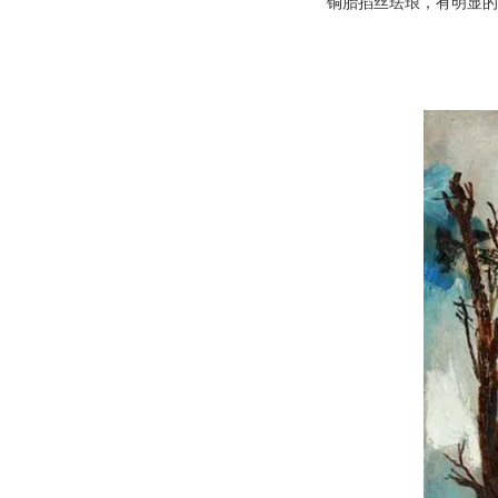
铜胎掐丝珐琅，有明显的