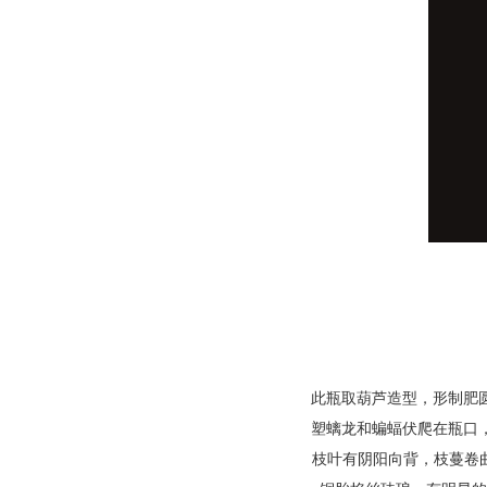
此瓶取葫芦造型，形制肥
塑螭龙和蝙蝠伏爬在瓶口
枝叶有阴阳向背，枝蔓卷