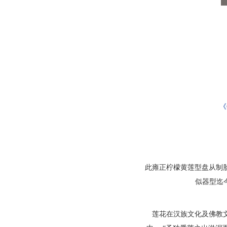
《
此雍正柠檬黄莲型盘从制
似器型迄
莲花在汉族文化及佛教