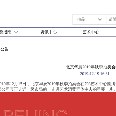
拍品
卖指南
资讯中心
艺术中心
闻公告
北京华辰2019年秋季拍卖
2019-12-19 16:31
2019年12月15日，北京华辰2019年秋季拍卖会在798艺术中
卖公司真正走近一级市场的、走进艺术消费群体中去的重要一步