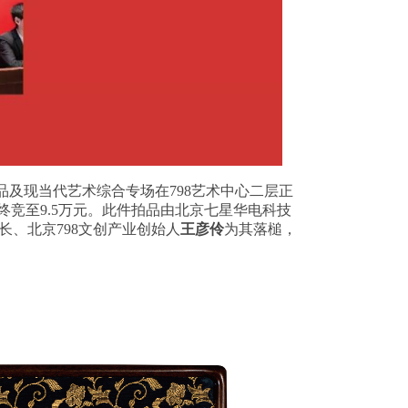
艺品及现当代艺术综合专场在798艺术中心二层正
终竞至9.5万元。此件拍品由北京七星华电科技
长、北京798文创产业创始人
王彦伶
为其落槌，