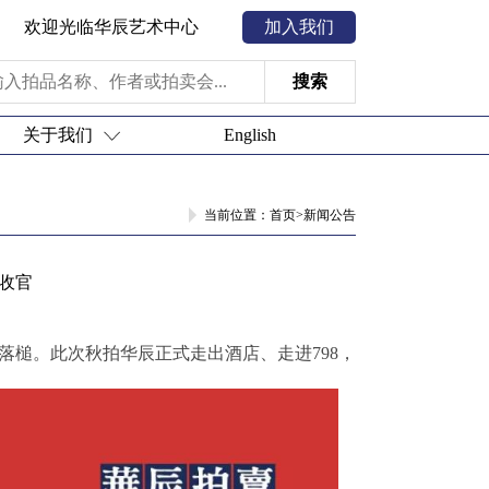
欢迎光临华辰艺术中心
加入我们
搜索
关于我们
English
当前位置：
首页
>
新闻公告
会收官
心圆满落槌。此次秋拍华辰正式走出酒店、走进798，
。