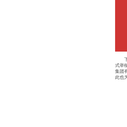
式举
集团
此也